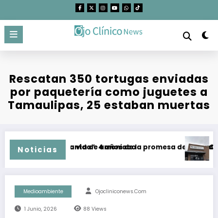
Saltar
al
contenido
Rescatan 350 tortugas enviadas
por paquetería como juguetes a
Tamaulipas, 25 estaban muertas
e mega planta de amoniaco
or para la vida”: 4 años de la promesa de dejar atrás el carb
CEDHBC emitió
Noticias
Medioambiente
Ojocliniconews.com
1 Junio, 2026
88
Views