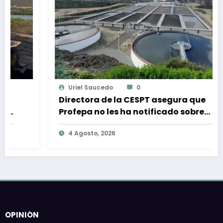
Uriel Saucedo
0
Directora de la CESPT asegura que
Profepa no les ha notificado sobre
alguna sanción por descargas de
4 Agosto, 2026
aguas residuales
OPINIÓN