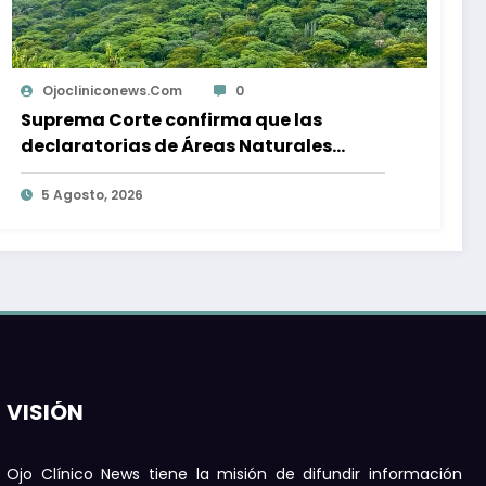
Ojocliniconews.com
0
Abandonan a tres pitbulls bajo el sol
dentro de una camioneta; serán dados
en adopción
7 Agosto, 2026
VISIÓN
Ojo Clínico News tiene la misión de difundir información