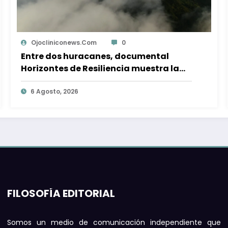
Ojocliniconews.com
0
Suprema Corte confirma que las
declaratorias de Áreas Naturales
Protegidas condiciona su
aprovechamiento
5 Agosto, 2026
FILOSOFÍA EDITORIAL
Somos un medio de comunicación independiente que