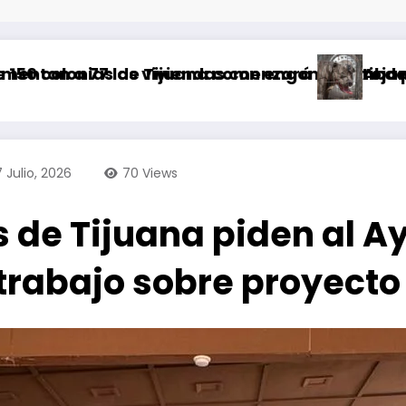
 Tijuana comenzará a partir de este sábado
 viviendas con engomado rojo por riesgo geoló
Abandonan a tres pit
7 Julio, 2026
70
Views
s de Tijuana piden al 
rabajo sobre proyecto