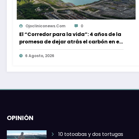
Ojocliniconews.com
0
Entre dos huracanes, documental
Horizontes de Resiliencia muestra la
reconstrucción comunitaria de
Acapulco
6 Agosto, 2026
OPINIÓN
10 totoabas y dos tortugas