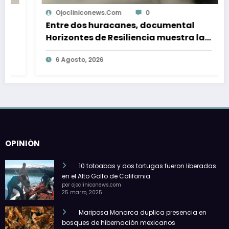
Ojocliniconews.com
0
Entre dos huracanes, documental
Horizontes de Resiliencia muestra la
reconstrucción comunitaria de
6 Agosto, 2026
Acapulco
OPINIÓN
10 totoabas y dos tortugas fueron liberadas
en el Alto Golfo de California
por ojocliniconews.com
25 marzo, 2025
Mariposa Monarca duplica presencia en
bosques de hibernación mexicanos