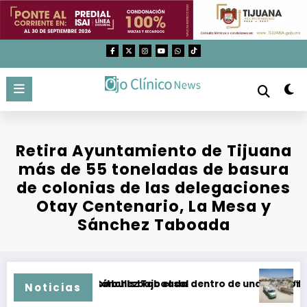
Saltar
al
contenido
Retira Ayuntamiento de Tijuana
más de 55 toneladas de basura
de colonias de las delegaciones
Otay Centenario, La Mesa y
Sánchez Taboada
eológico en la Sánchez Taboada
onan a tres pitbulls bajo el sol dentro de una camioneta; 
“Eso ya 
Noticias