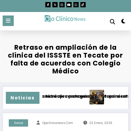
Saltar
al
contenido
Retraso en ampliación de la
clínica del ISSSTE en Tecate por
falta de acuerdos con Colegio
Médico
egidas condiciona su aprovechamiento
nfraestructura hidráulica para garantizar crecimiento de Tij
Supera campaña “B
Noticias
Salud
Ojocliniconews.com
22 Enero, 2026