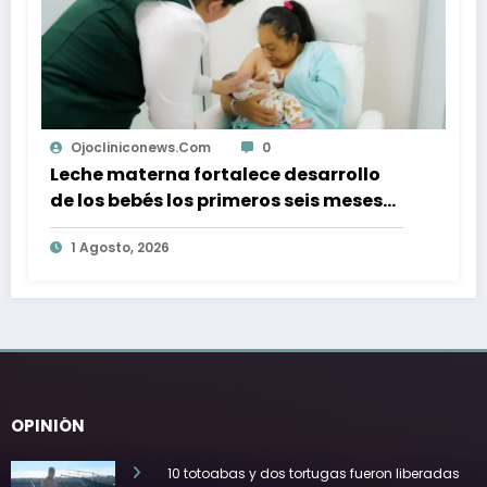
0
Ojocliniconews.com
0
ce desarrollo
Rescatan a mujer que cay
ros seis meses
barranco sobre la carreter
Bufadora en Ensenada
1 Agosto, 2026
OPINIÓN
10 totoabas y dos tortugas fueron liberadas