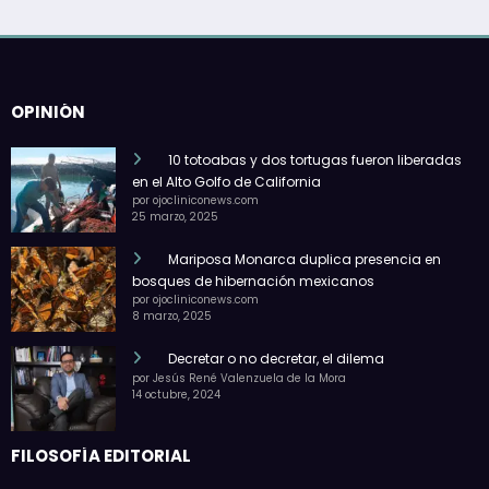
OPINIÓN
10 totoabas y dos tortugas fueron liberadas
en el Alto Golfo de California
por ojocliniconews.com
25 marzo, 2025
Mariposa Monarca duplica presencia en
bosques de hibernación mexicanos
por ojocliniconews.com
8 marzo, 2025
Decretar o no decretar, el dilema
por Jesús René Valenzuela de la Mora
14 octubre, 2024
FILOSOFÍA EDITORIAL