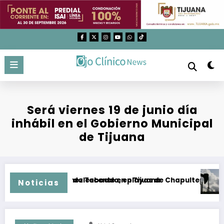
Saltar
al
contenido
Será viernes 19 de junio día
inhábil en el Gobierno Municipal
de Tijuana
 la colonia Sánchez Taboada, en Tijuana
Ola arrastró a adolescente en playas de Chapultepec, en Ens
Org
Noticias