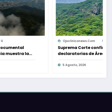
Ojocliniconews.com
0
Suprema Corte confirma que las
declaratorias de Áreas Naturales
Protegidas condiciona su
aprovechamiento
5 Agosto, 2026