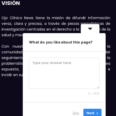
VISIÓN
Ojo Clínico News tiene la misión de difundir información
veraz, clara y precisa, a través de piezas periodísticas de
investigación centradas en el derecho a la protección de la
salud y medioambiente.
What do you like about this page?
Con nuestras publicaciones buscamos motivar a la
comunidad a denunciar, con el compromiso de dar
seguimiento con investigaciones periodísticas a la
problemática de salud y medioambiente que sea
expuesta, como una forma de visibilizarla e
incidir en su solución.
0 / 400
Skip
Next