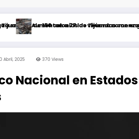
de 150 colonias de Tijuana comenzará a parti
Aumentan a 77 las viviendas con engomado roj
Ab
10 Abril, 2025
370
Views
co Nacional en Estados
s