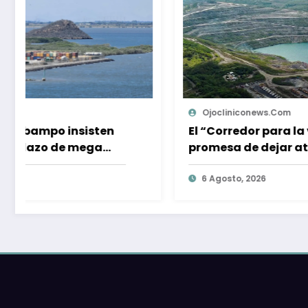
Ojocliniconews.com
0
El “Corredor para la vida”: 4 años de la
promesa de dejar atrás el carbón en el
Cesar, Colombia
6 Agosto, 2026