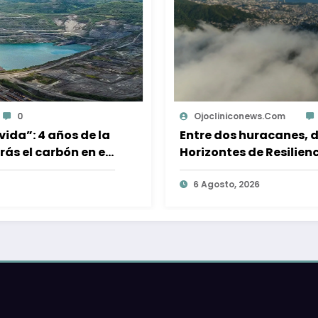
Ojocliniconews.com
0
Entre dos huracanes, documental
Horizontes de Resiliencia muestra la
reconstrucción comunitaria de
Acapulco
6 Agosto, 2026