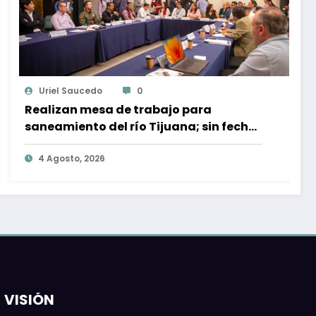
Ojocliniconews.com
0
Piden ampliar infraestructura
hidráulica para garantizar
crecimiento de Tijuana
5 Agosto, 2026
VISIÓN