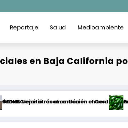
Reportaje
Salud
Medioambiente
iales en Baja California po
 el carbón en el Cesar, Colombia
mendación en contra de la FGE y la SSPCM en Ti
Brote de Salmonella 