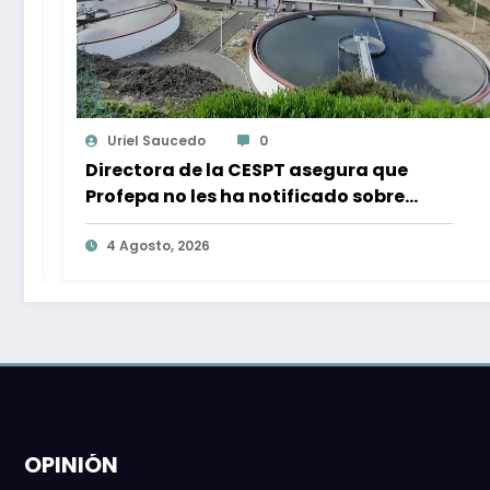
Ojocliniconews.com
0
Detectan irregularidades en puntos de
renta de caballos en Ensenada, tras
muerte de equino montado por turista
4 Agosto, 2026
OPINIÓN