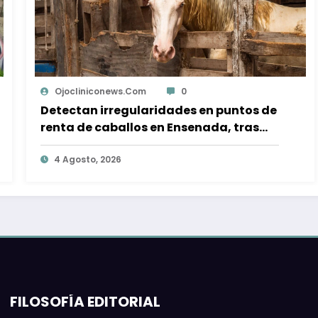
Uriel Saucedo
0
Realizan mesa de trabajo para
saneamiento del río Tijuana; sin fecha
para primeras acciones
4 Agosto, 2026
FILOSOFÍA EDITORIAL