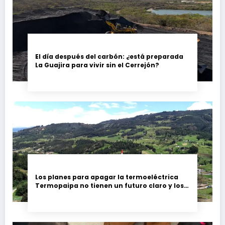
El día después del carbón: ¿está preparada
La Guajira para vivir sin el Cerrejón?
Los planes para apagar la termoeléctrica
Termopaipa no tienen un futuro claro y los
trabajadores piden garantías