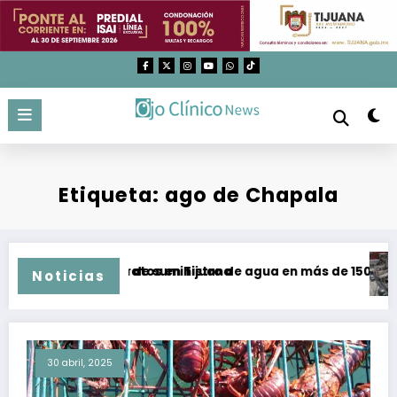
Saltar
al
contenido
Etiqueta: ago de Chapala
s y malos tratos en Tijuana
ecuperación de suministro de agua en más de 150 colonias d
Aume
Noticias
30 abril, 2025