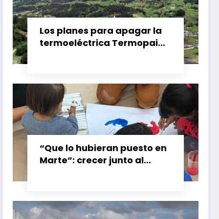
Los planes para apagar la
termoeléctrica Termopaipa
no tienen un futuro claro y
los trabajadores piden
garantías
“Que lo hubieran puesto en
Marte”: crecer junto al
booster de Gran Calzada