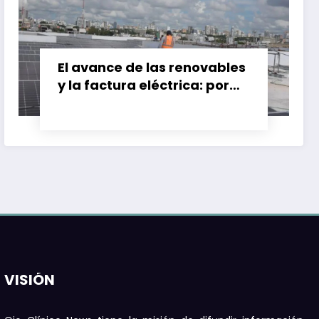
El avance de las renovables
y la factura eléctrica: por
qué el ahorro no siempre
llega
VISIÓN