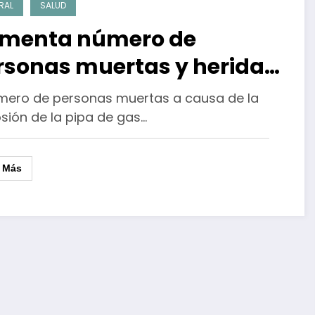
RAL
SALUD
menta número de
rsonas muertas y heridas
r explosión de pipa de gas
úmero de personas muertas a causa de la
 la CDMX
sión de la pipa de gas…
r Más