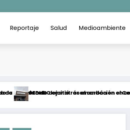
Reportaje
Salud
Medioambiente
oniaco
omesa de dejar atrás el carbón en el Cesar, Col
CEDHBC emitió recomendación en contra de la F
B