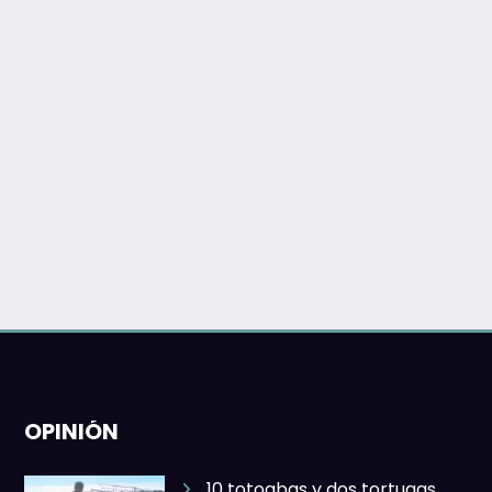
OPINIÓN
10 totoabas y dos tortugas