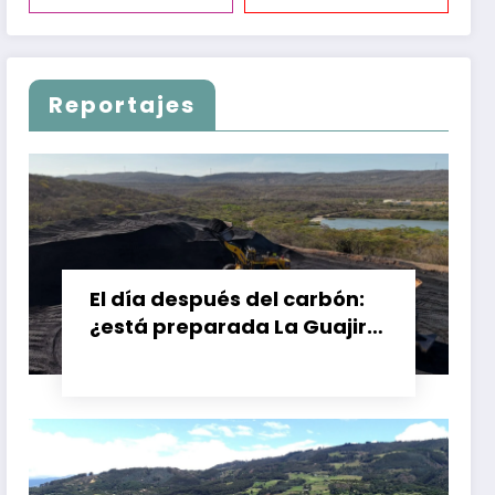
Reportajes
El día después del carbón:
¿está preparada La Guajira
para vivir sin el Cerrejón?