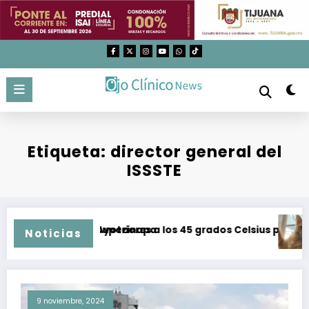
Saltar
al
contenido
Etiqueta: director general del
ISSSTE
ero por caso Ayotzinapa
peraturas superiores a los 45 grados Celsius prevalecerán 
Hoy se
Noticias
9 noviembre, 2024