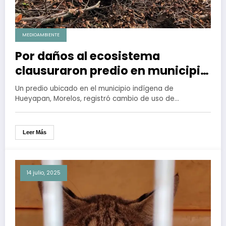
MEDIOAMBIENTE
Por daños al ecosistema
clausuraron predio en municipio
indígena de Morelos
Un predio ubicado en el municipio indígena de
Hueyapan, Morelos, registró cambio de uso de…
Leer Más
14 julio, 2025