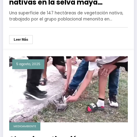
nativas en la selva maya
trabajado por menonitas
Una superficie de 147 hectáreas de vegetación nativa,
trabajado por el grupo poblacional menonita en…
Leer Más
5 agosto, 2025
MEDIOAMBIENTE