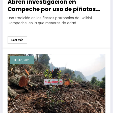
Abren investigación en
Campeche por uso de piñatas
rellenas con fauna silvestre viva
Una tradición en las fiestas patronales de Calkiní,
Campeche, en la que menores de edad…
Leer Más
21 julio, 2025