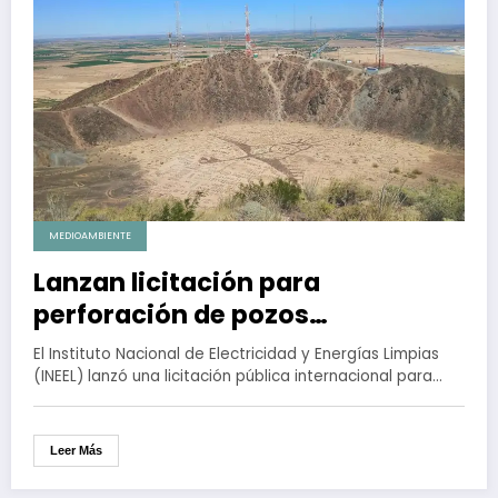
MEDIOAMBIENTE
Lanzan licitación para
perforación de pozos
geotérmicos en BC y BCS
El Instituto Nacional de Electricidad y Energías Limpias
(INEEL) lanzó una licitación pública internacional para…
Leer Más