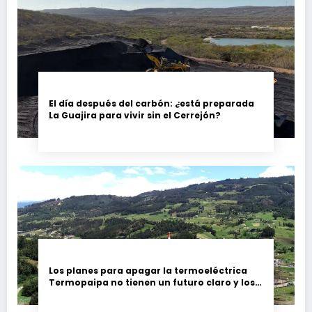
El día después del carbón: ¿está preparada
La Guajira para vivir sin el Cerrejón?
Los planes para apagar la termoeléctrica
Termopaipa no tienen un futuro claro y los
trabajadores piden garantías