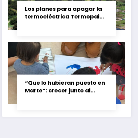
Los planes para apagar la
termoeléctrica Termopaipa
no tienen un futuro claro y
los trabajadores piden
garantías
“Que lo hubieran puesto en
Marte”: crecer junto al
booster de Gran Calzada