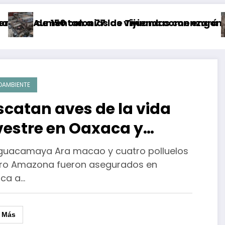
 150 colonias de Tijuana comenzará a partir d
mentan a 77 las viviendas con engomado rojo 
Aband
OAMBIENTE
scatan aves de la vida
lvestre en Oaxaca y
tienen a quien las
guacamaya Ara macao y cuatro polluelos
mercializaba
oro Amazona fueron asegurados en
ca a…
r Más