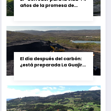
años de la promesa de
dejar atrás el carbón en el
Cesar, Colombia
El día después del carbón:
¿está preparada La Guajira
para vivir sin el Cerrejón?