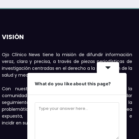
VISIÓN
Ojo Clínico News tiene la misión de difundir información
veraz, clara y precisa, a través de piezas periodísticas de
investigación centradas en el derecho a la protección de la
salud y medioambiente.
What do you like about this page?
Con nuestras publicaciones buscamos motivar a la
comunidad a denunciar, con el compromiso de dar
seguimiento con investigaciones periodísticas a la
problemática de salud y medioambiente que sea
expuesta, como una forma de visibilizarla e
incidir en su solución.