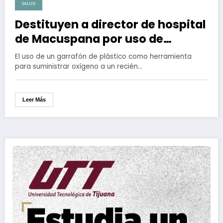
SALUD
Destituyen a director de hospital
de Macuspana por uso de
garrafón de plástico en atención
El uso de un garrafón de plástico como herramienta
a bebé
para suministrar oxígeno a un recién…
Leer Más