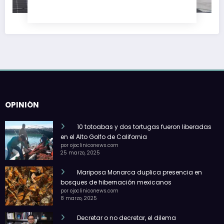
OPINIÓN
10 totoabas y dos tortugas fueron liberadas
en el Alto Golfo de California
por ojocliniconews.com
25 marzo, 2025
Mariposa Monarca duplica presencia en
bosques de hibernación mexicanos
por ojocliniconews.com
8 marzo, 2025
Decretar o no decretar, el dilema