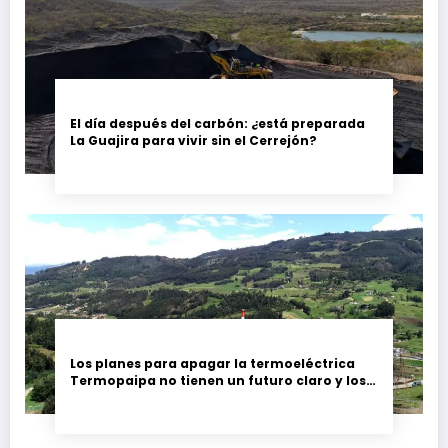
El día después del carbón: ¿está preparada
La Guajira para vivir sin el Cerrejón?
Los planes para apagar la termoeléctrica
Termopaipa no tienen un futuro claro y los
trabajadores piden garantías