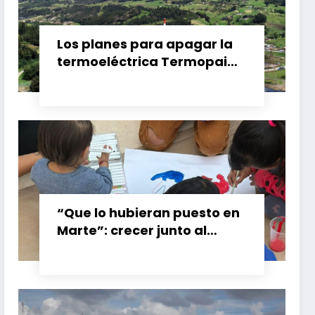
Los planes para apagar la
termoeléctrica Termopaipa
no tienen un futuro claro y
los trabajadores piden
garantías
“Que lo hubieran puesto en
Marte”: crecer junto al
booster de Gran Calzada