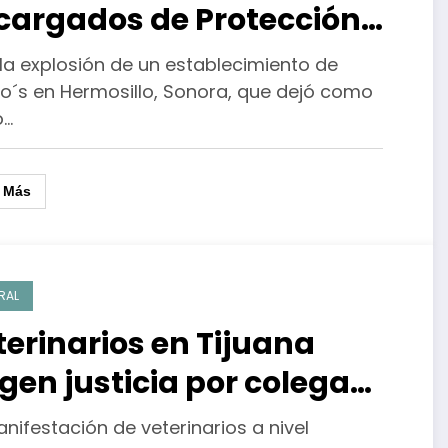
cargados de Protección
vil en Sonora; ciudadanía
 la explosión de un establecimiento de
e justicia por víctimas de
o´s en Hermosillo, Sonora, que dejó como
o…
plosión
r Más
RAL
terinarios en Tijuana
igen justicia por colega
esinado en Estado de
nifestación de veterinarios a nivel