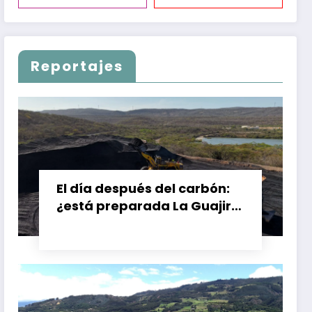
Reportajes
El día después del carbón:
¿está preparada La Guajira
para vivir sin el Cerrejón?