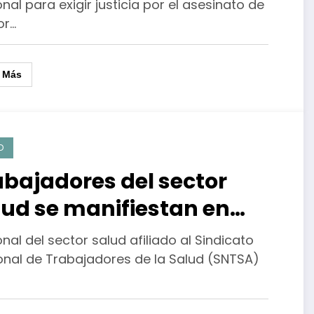
xico
nal para exigir justicia por el asesinato de
or…
r Más
D
abajadores del sector
lud se manifiestan en
MX por falta de insumos
nal del sector salud afiliado al Sindicato
onal de Trabajadores de la Salud (SNTSA)