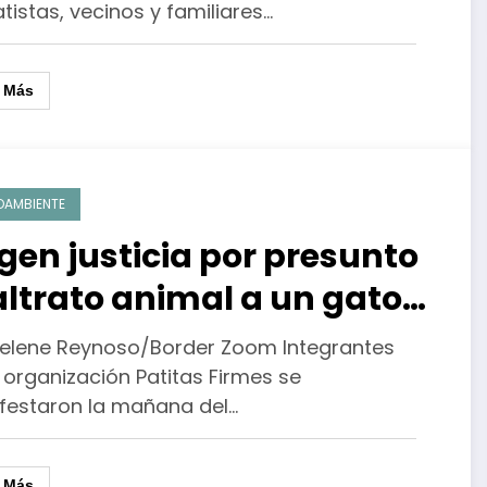
tistas, vecinos y familiares…
r Más
OAMBIENTE
igen justicia por presunto
ltrato animal a un gato
 Tijuana
Selene Reynoso/Border Zoom Integrantes
 organización Patitas Firmes se
festaron la mañana del…
r Más