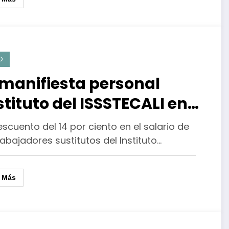
D
 manifiesta personal
stituto del ISSSTECALI en
juana por descuentos al
scuento del 14 por ciento en el salario de
lario
rabajadores sustitutos del Instituto…
r Más