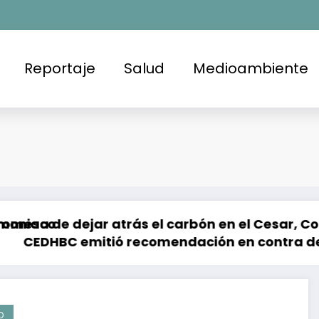
Reportaje
Salud
Medioambiente
ar atrás el carbón en el Cesar, Colombia
ió recomendación en contra de la FGE y la SSPC
Brote de Salm
D