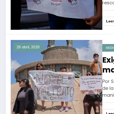
resca
Lee
26 abril, 2026
MEDI
Ex
ma
en
Por 
de la
mani
Lee