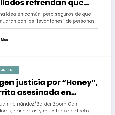
aliados refrendan que
ntinuarán con
una idea en común, pero seguros de que
evantones”
inuarán con los “levantones” de personas…
r Más
OAMBIENTE
igen justicia por “Honey”,
rrita asesinada en
xicali
Juan Hernández/Border Zoom Con
doras, pancartas y muestras de afecto,