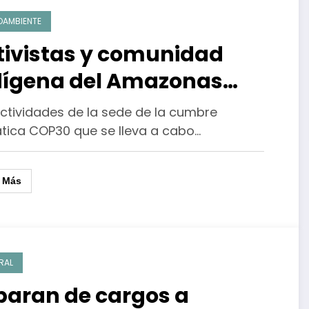
OAMBIENTE
tivistas y comunidad
dígena del Amazonas
rumpen en la COP30 en
actividades de la sede de la cumbre
sil
ática COP30 que se lleva a cabo…
r Más
RAL
paran de cargos a