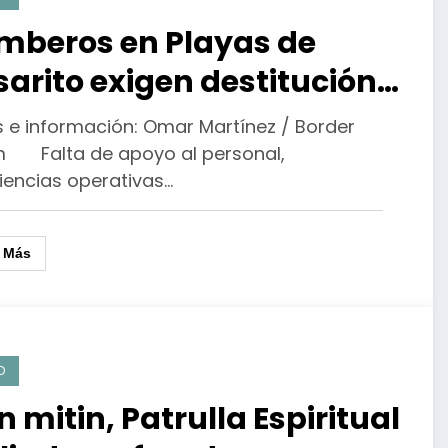
mberos en Playas de
sarito exigen destitución
l director; denunciaron
s e información: Omar Martínez / Border
brecarga de trabajo que
 Falta de apoyo al personal,
ciencias operativas…
pacta en su salud
r Más
D
 mitin, Patrulla Espiritual