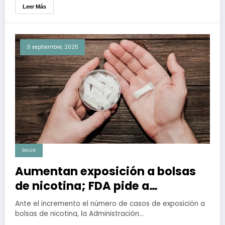
Leer Más
3 septiembre, 2025
SALUD
Aumentan exposición a bolsas
de nicotina; FDA pide a
fabricantes utilizar envases a
Ante el incremento el número de casos de exposición a
prueba de niños
bolsas de nicotina, la Administración…