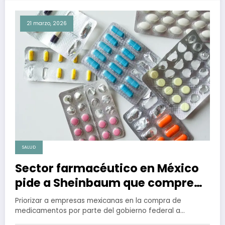
21 marzo, 2026
SALUD
Sector farmacéutico en México
pide a Sheinbaum que compre
medicamentos a empresas
Priorizar a empresas mexicanas en la compra de
mexicanas
medicamentos por parte del gobierno federal a…