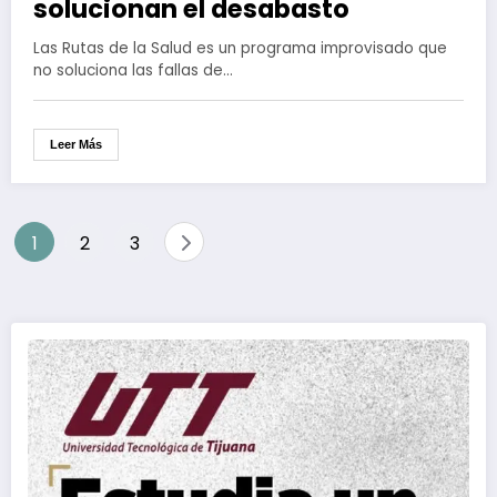
solucionan el desabasto
Las Rutas de la Salud es un programa improvisado que
no soluciona las fallas de…
Leer Más
Paginación
1
2
3
de
entradas