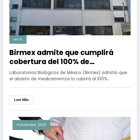
SALUD
Birmex admite que cumplirá
cobertura del 100% de
medicamentos hasta el 2029
Laboratorios Biológicos de México (Birmex) admitió que
el abasto de medicamentos lo cubrirá al 100%…
Leer Más
4 diciembre, 2025