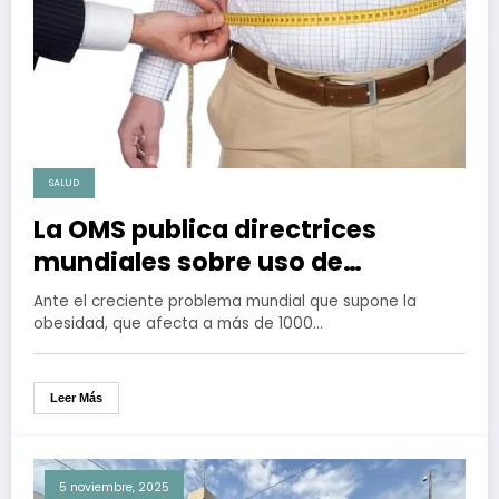
SALUD
La OMS publica directrices
mundiales sobre uso de
medicamentos para tratar la
Ante el creciente problema mundial que supone la
obesidad
obesidad, que afecta a más de 1000…
Leer Más
5 noviembre, 2025