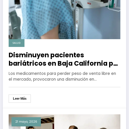
SALUD
Disminuyen pacientes
bariátricos en Baja California por
medicamentos para perder peso
Los medicamentos para perder peso de venta libre en
el mercado, provocaron una disminución en…
Leer Más
21 mayo, 2026