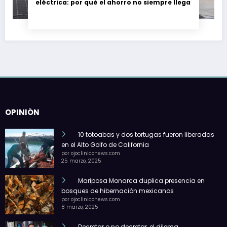
eléctrica: por qué el ahorro no siempre llega
OPINIÓN
10 totoabas y dos tortugas fueron liberadas
en el Alto Golfo de California
por ojocliniconews.com
25 marzo, 2025
Mariposa Monarca duplica presencia en
bosques de hibernación mexicanos
por ojocliniconews.com
8 marzo, 2025
Decretar o no decretar, el dilema