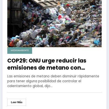
MEDIOAMBIENTE
COP29: ONU urge reducir las
emisiones de metano con
acciones, no con palabras
Las emisiones de metano deben disminuir rápidamente
para tener alguna posibilidad de controlar el
calentamiento global, dijo…
Leer Más