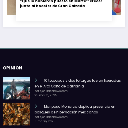
“Que lo hubieran puesto en Marte”: crecer
junto al booster de Gran Calzada
OPINIÓN
10 totoabas y dos tortugas fueron liberadas
en el Alto Golfo de California
por ojocliniconews.com
25 marzo, 2025
Mariposa Monarca duplica presencia en
bosques de hibernación mexicanos
por ojocliniconews.com
8 marzo, 2025