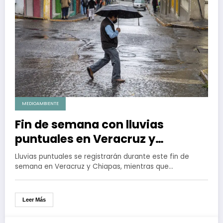
MEDIOAMBIENTE
Fin de semana con lluvias
puntuales en Veracruz y
Chiapas; bancos de niebla
Lluvias puntuales se registrarán durante este fin de
continuarán en BC
semana en Veracruz y Chiapas, mientras que…
Leer Más