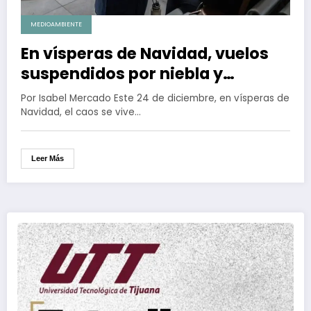
MEDIOAMBIENTE
En vísperas de Navidad, vuelos
suspendidos por niebla y
revisión extraordinaria a
Por Isabel Mercado Este 24 de diciembre, en vísperas de
pasajeros por transporte de
Navidad, el caos se vive…
pirotecnia
Leer Más