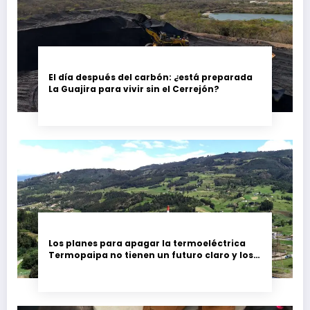
El día después del carbón: ¿está preparada
La Guajira para vivir sin el Cerrejón?
Los planes para apagar la termoeléctrica
Termopaipa no tienen un futuro claro y los
trabajadores piden garantías