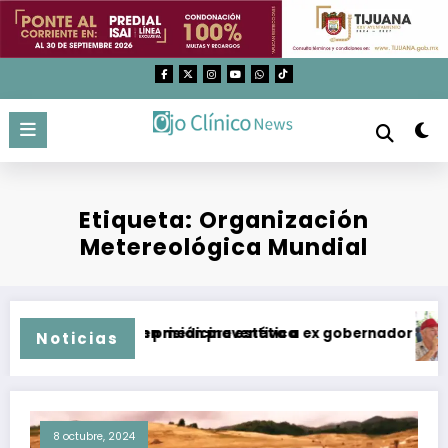
Saltar
al
contenido
Etiqueta: Organización
Metereológica Mundial
s utilizados en medicina estética
mputan y dan prisión preventiva a ex gobernador de Guerrer
Temp
Noticias
8 octubre, 2024