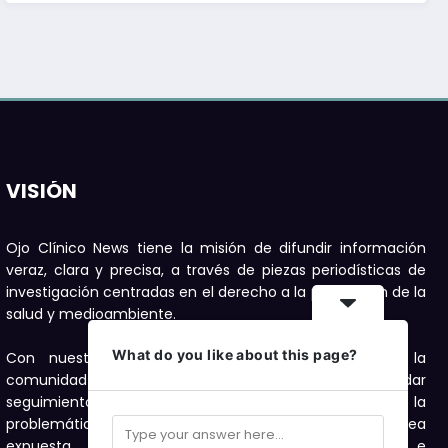
VISIÓN
Ojo Clínico News tiene la misión de difundir información
veraz, clara y precisa, a través de piezas periodísticas de
investigación centradas en el derecho a la protección de la
salud y medioambiente.
What do you like about this page?
Con nuestras publicaciones buscamos motivar a la
comunidad a denunciar, con el compromiso de dar
seguimiento con investigaciones periodísticas a la
problemática de salud y medioambiente que sea
expuesta, como una forma de visibilizarla e