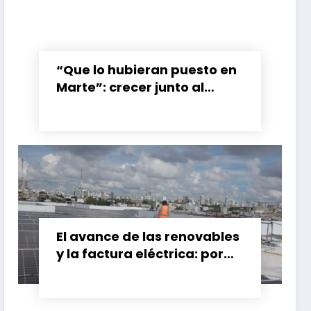
“Que lo hubieran puesto en
Marte”: crecer junto al
booster de Gran Calzada
El avance de las renovables
y la factura eléctrica: por
qué el ahorro no siempre
llega