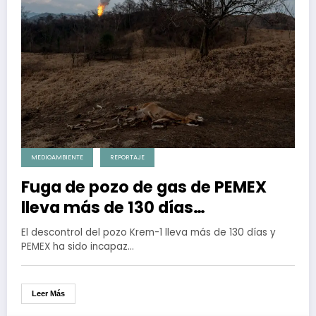
MEDIOAMBIENTE
REPORTAJE
Fuga de pozo de gas de PEMEX
lleva más de 130 días
contaminando a la población de
El descontrol del pozo Krem-1 lleva más de 130 días y
Las Choapas, Veracruz
PEMEX ha sido incapaz…
Leer Más