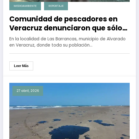
MEDIOAMBIENTE
REPORTAJE
Comunidad de pescadores en
Veracruz denunciaron que sólo
se han limpiado las playas
En la localidad de Las Barrancas, municipio de Alvarado
turísticas tras derrame en el
en Veracruz, donde toda su población…
Golfo de México
Leer Más
27 abril, 2026