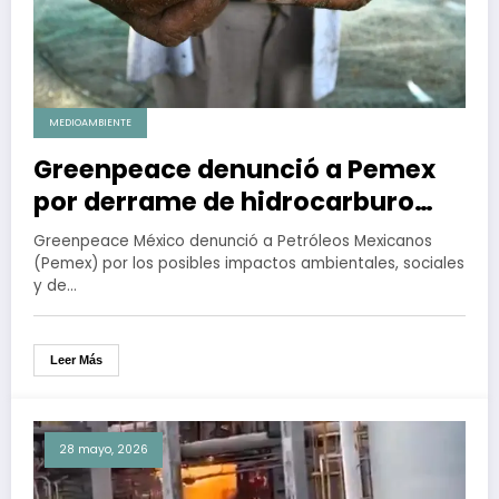
MEDIOAMBIENTE
Greenpeace denunció a Pemex
por derrame de hidrocarburo
que afectó comunidades y
Greenpeace México denunció a Petróleos Mexicanos
ecosistemas del Golfo de México
(Pemex) por los posibles impactos ambientales, sociales
y de…
Leer Más
28 mayo, 2026