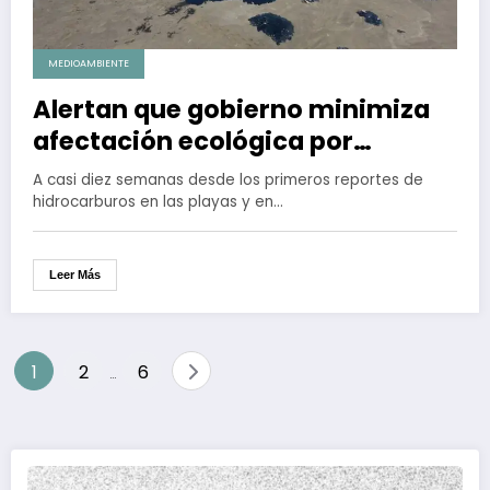
MEDIOAMBIENTE
Alertan que gobierno minimiza
afectación ecológica por
derrame de Pemex en el Golfo de
A casi diez semanas desde los primeros reportes de
México
hidrocarburos en las playas y en…
Leer Más
Paginación
1
2
6
…
de
entradas