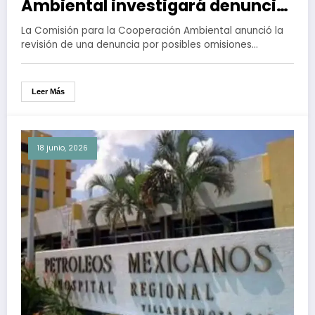
Ambiental investigará denuncia
de contaminación por la
La Comisión para la Cooperación Ambiental anunció la
explosión pozo petrolero en Las
revisión de una denuncia por posibles omisiones…
Choapas, Veracruz
Leer Más
18 junio, 2026