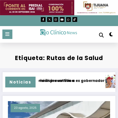
Saltar
al
contenido
Etiqueta: Rutas de la Salud
ilizados en medicina estética
tan y dan prisión preventiva a ex gobernador de Guerrero p
Temperat
Noticias
23 agosto, 2025