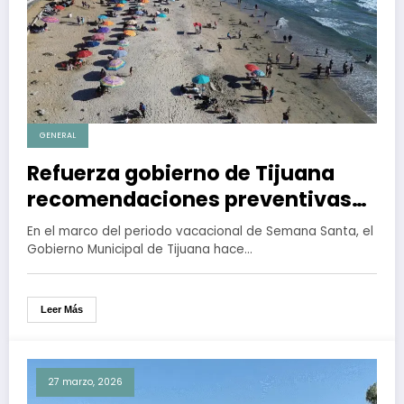
GENERAL
Refuerza gobierno de Tijuana
recomendaciones preventivas
para visitantes de playas
En el marco del periodo vacacional de Semana Santa, el
Gobierno Municipal de Tijuana hace…
Leer Más
27 marzo, 2026