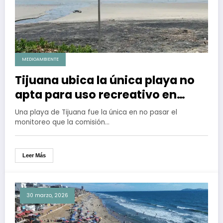
MEDIOAMBIENTE
Tijuana ubica la única playa no
apta para uso recreativo en
México durante Semana Santa
Una playa de Tijuana fue la única en no pasar el
monitoreo que la comisión…
Leer Más
30 marzo, 2026