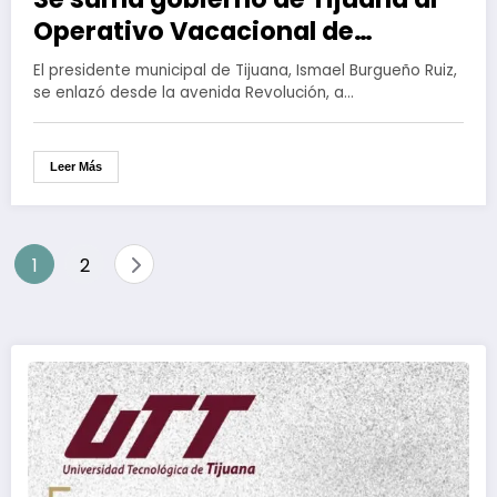
Operativo Vacacional de
Semana Santa 2026 a
El presidente municipal de Tijuana, Ismael Burgueño Ruiz,
implementarse en Baja
se enlazó desde la avenida Revolución, a…
California
Leer Más
Paginación
1
2
de
entradas