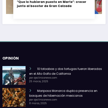
“Que lo hubieran puesto en Marte”: crecer
junto al booster de Gran Calzada
OPINIÓN
10 totoabas y dos tortugas fueron liberadas
en el Alto Golfo de California
por ojocliniconews.com
25 marzo, 2025
Mariposa Monarca duplica presencia en
bosques de hibernación mexicanos
por ojocliniconews.com
8 marzo, 2025