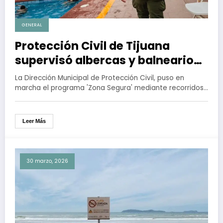
GENERAL
Protección Civil de Tijuana
supervisó albercas y balnearios
como parte del programa Zona
La Dirección Municipal de Protección Civil, puso en
Segura
marcha el programa 'Zona Segura' mediante recorridos…
Leer Más
30 marzo, 2026