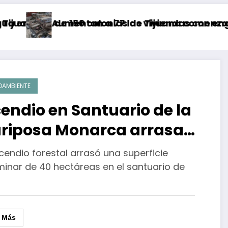
 de 150 colonias de Tijuana comenzará a parti
Aumentan a 77 las viviendas con engomado ro
A
OAMBIENTE
cendio en Santuario de la
riposa Monarca arrasa
s de 40 hectáreas
cendio forestal arrasó una superficie
minar de 40 hectáreas en el santuario de
r Más