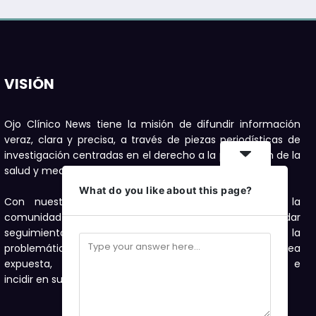
VISIÓN
Ojo Clínico News tiene la misión de difundir información
veraz, clara y precisa, a través de piezas periodísticas de
investigación centradas en el derecho a la protección de la
salud y medioambiente.
What do you like about this page?
Con nuestras publicaciones buscamos motivar a la
comunidad a denunciar, con el compromiso de dar
seguimiento con investigaciones periodísticas a la
problemática de salud y medioambiente que sea
expuesta, como una forma de visibilizarla e
incidir en su solución.