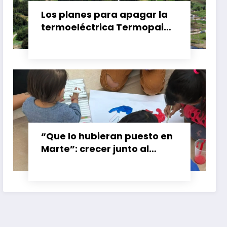
Los planes para apagar la
termoeléctrica Termopaipa
no tienen un futuro claro y
los trabajadores piden
garantías
“Que lo hubieran puesto en
Marte”: crecer junto al
booster de Gran Calzada