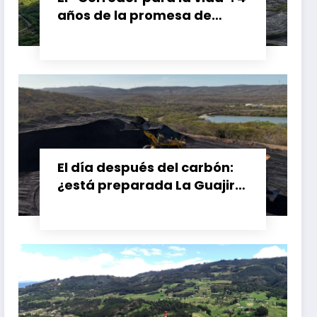
años de la promesa de
dejar atrás el carbón en el
Cesar, Colombia
El día después del carbón:
¿está preparada La Guajira
para vivir sin el Cerrejón?