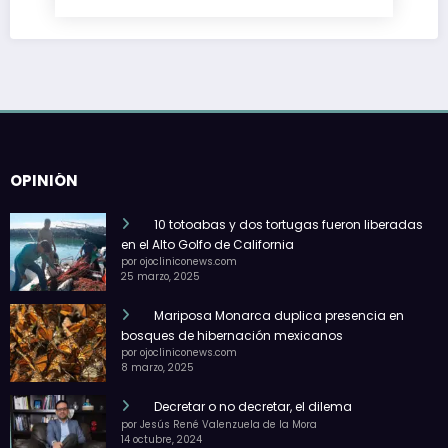
OPINIÓN
10 totoabas y dos tortugas fueron liberadas
en el Alto Golfo de California
por ojocliniconews.com
25 marzo, 2025
Mariposa Monarca duplica presencia en
bosques de hibernación mexicanos
por ojocliniconews.com
8 marzo, 2025
Decretar o no decretar, el dilema
por Jesús René Valenzuela de la Mora
14 octubre, 2024