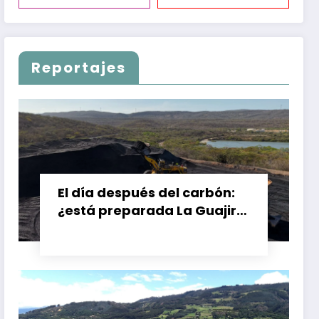
Reportajes
El día después del carbón:
¿está preparada La Guajira
para vivir sin el Cerrejón?