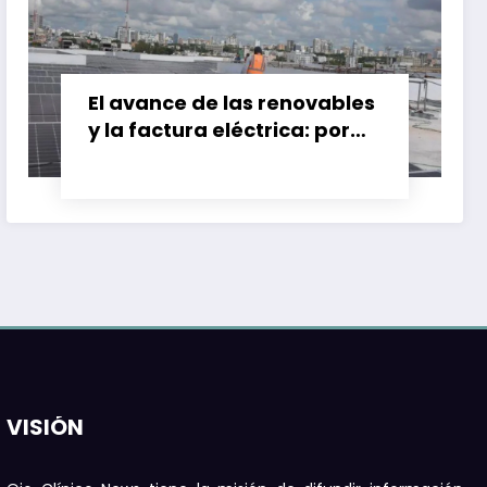
El avance de las renovables
y la factura eléctrica: por
qué el ahorro no siempre
llega
VISIÓN