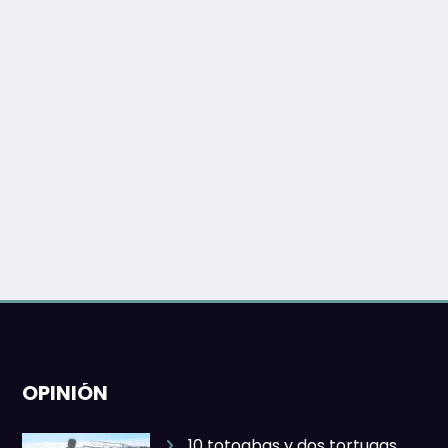
OPINIÓN
10 totoabas y dos tortugas