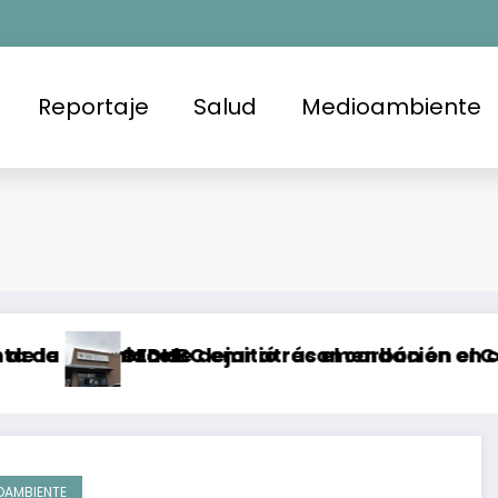
Reportaje
Salud
Medioambiente
moniaco
romesa de dejar atrás el carbón en el Cesar, Co
CEDHBC emitió recomendación en contra de la 
OAMBIENTE