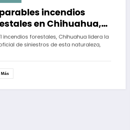
parables incendios
restales en Chihuahua,
ectación se extiende a casi
1 incendios forestales, Chihuahua lidera la
 mil hectáreas
 oficial de siniestros de esta naturaleza,
r Más