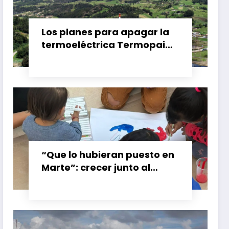
Los planes para apagar la
termoeléctrica Termopaipa
no tienen un futuro claro y
los trabajadores piden
garantías
“Que lo hubieran puesto en
Marte”: crecer junto al
booster de Gran Calzada