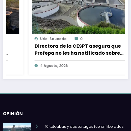
Uriel Saucedo
0
Directora de la CESPT asegura que
Profepa no les ha notificado sobre
alguna sanción por descargas de
4 Agosto, 2026
aguas residuales
OPINIÓN
10 totoabas y dos tortugas fueron liberadas