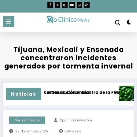
Saltar
al
contenido
Tijuana, Mexicali y Ensenada
concentraron incidentes
generados por tormenta invernal
s el carbón en el Cesar, Colombia
BC emitió recomendación en contra de la FGE y la SSPCM en Ti
Brote de
Noticias
Medioambiente
Ojocliniconews.com
22 Noviembre, 2025
294
Views