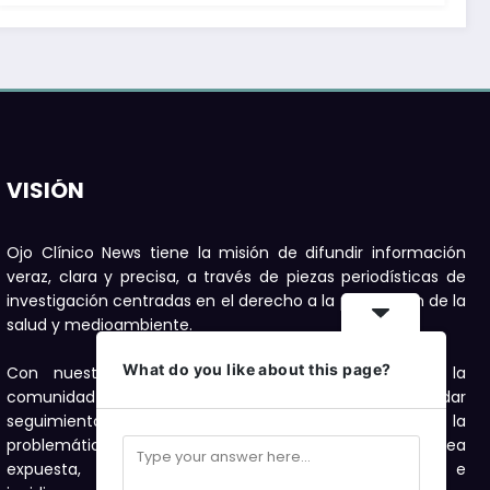
VISIÓN
Ojo Clínico News tiene la misión de difundir información
veraz, clara y precisa, a través de piezas periodísticas de
investigación centradas en el derecho a la protección de la
salud y medioambiente.
What do you like about this page?
Con nuestras publicaciones buscamos motivar a la
comunidad a denunciar, con el compromiso de dar
seguimiento con investigaciones periodísticas a la
problemática de salud y medioambiente que sea
expuesta, como una forma de visibilizarla e