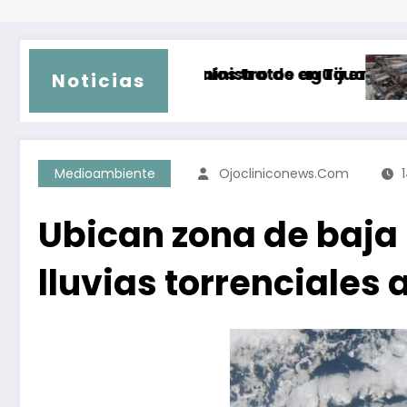
ias y malos tratos en Tijuana
 de suministro de agua en más de 150 colonias
Aumentan a 77 
Noticias
Medioambiente
Ojocliniconews.com
Ubican zona de baja 
lluvias torrenciales