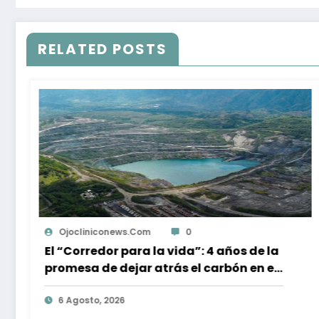
RELATED POSTS
Ojocliniconews.com
0
Entre dos huracanes, documental
Horizontes de Resiliencia muestra la
reconstrucción comunitaria de
Acapulco
6 Agosto, 2026