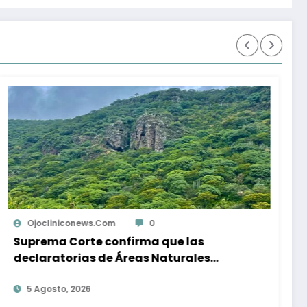
Ojocliniconews.com
0
Abandonan a tres pitbulls bajo el sol
dentro de una camioneta; serán dados
en adopción
7 Agosto, 2026