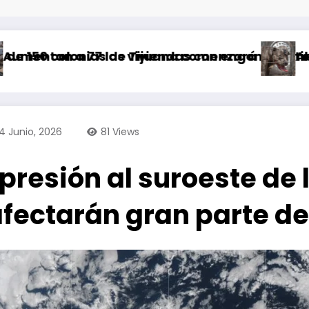
 de Tijuana comenzará a partir de este sábad
las viviendas con engomado rojo por riesgo g
Abandonan a tres 
14 Junio, 2026
81
Views
presión al suroeste de 
 afectarán gran parte d