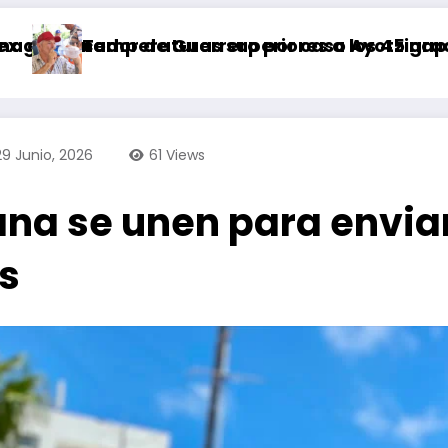
ero por caso Ayotzinapa
periores a los 45 grados Celsius prevalecerán
Hoy se celebra el 
29 Junio, 2026
61
Views
ana se unen para envia
s