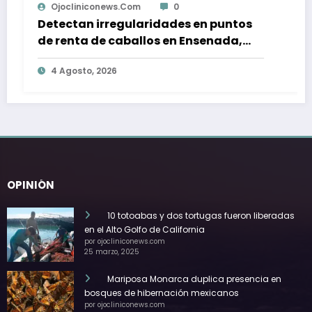
Uriel Saucedo
0
n puntos
Realizan mesa de trabajo para
enada,
saneamiento del río Tijuana; si
ado por
fecha para primeras acciones
4 Agosto, 2026
OPINIÓN
10 totoabas y dos tortugas fueron liberadas
en el Alto Golfo de California
por ojocliniconews.com
25 marzo, 2025
Mariposa Monarca duplica presencia en
bosques de hibernación mexicanos
por ojocliniconews.com