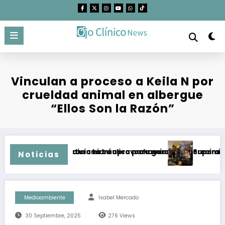
Saltar
al
contenido
Vinculan a proceso a Keila N por
crueldad animal en albergue
“Ellos Son la Razón”
das condiciona su aprovechamiento
aestructura hidráulica para garantizar crecimiento de Tijuan
Supera campaña “Baja
Noticias
Medioambiente
Isabel Mercado
30 Septiembre, 2025
276
Views