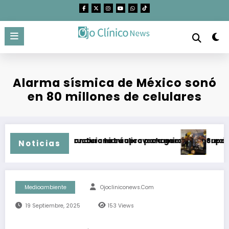
Saltar
al
contenido
Alarma sísmica de México sonó
en 80 millones de celulares
otegidas condiciona su aprovechamiento
r infraestructura hidráulica para garantizar crecimiento de 
Supera campaña 
Noticias
Medioambiente
Ojocliniconews.com
19 Septiembre, 2025
153
Views