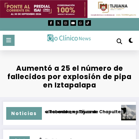
Saltar
al
contenido
Aumentó a 25 el número de
fallecidos por explosión de pipa
en Iztapalapa
colonia Sánchez Taboada, en Tijuana
arrastró a adolescente en playas de Chapultepec, en Ensenad
Organiz
Noticias