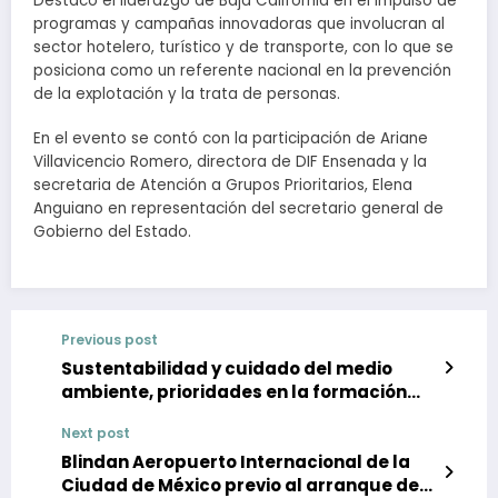
Destacó el liderazgo de Baja California en el impulso de
programas y campañas innovadoras que involucran al
sector hotelero, turístico y de transporte, con lo que se
posiciona como un referente nacional en la prevención
de la explotación y la trata de personas.
En el evento se contó con la participación de Ariane
Villavicencio Romero, directora de DIF Ensenada y la
secretaria de Atención a Grupos Prioritarios, Elena
Anguiano en representación del secretario general de
Gobierno del Estado.
Previous post
Sustentabilidad y cuidado del medio
ambiente, prioridades en la formación
académica en estudiantes de la IBERO en
Next post
Tijuana
Blindan Aeropuerto Internacional de la
Ciudad de México previo al arranque del