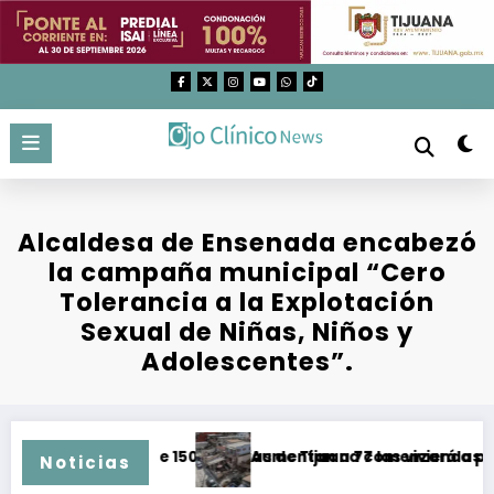
Saltar
al
contenido
Alcaldesa de Ensenada encabezó
la campaña municipal “Cero
Tolerancia a la Explotación
Sexual de Niñas, Niños y
Adolescentes”.
gua en más de 150 colonias de Tijuana comenzará a partir d
Aumentan a 77 las viviendas con e
Noticias