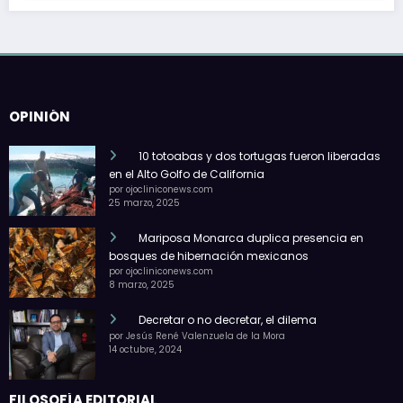
OPINIÓN
10 totoabas y dos tortugas fueron liberadas
en el Alto Golfo de California
por ojocliniconews.com
25 marzo, 2025
Mariposa Monarca duplica presencia en
bosques de hibernación mexicanos
por ojocliniconews.com
8 marzo, 2025
Decretar o no decretar, el dilema
por Jesús René Valenzuela de la Mora
14 octubre, 2024
FILOSOFÍA EDITORIAL