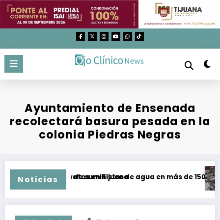
Saltar
al
contenido
Ayuntamiento de Ensenada
recolectará basura pesada en la
colonia Piedras Negras
ias y malos tratos en Tijuana
Recuperación de suministro de agua en más de 150 colonias
Au
Noticias