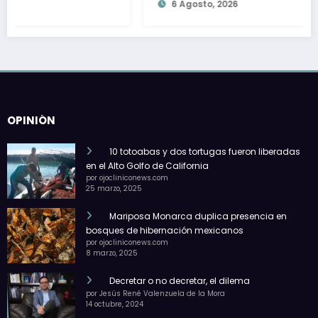
6 Agosto, 2026
OPINIÓN
10 totoabas y dos tortugas fueron liberadas
en el Alto Golfo de California
por ojocliniconews.com
25 marzo, 2025
Mariposa Monarca duplica presencia en
bosques de hibernación mexicanos
por ojocliniconews.com
8 marzo, 2025
Decretar o no decretar, el dilema
por Jesús René Valenzuela de la Mora
14 octubre, 2024