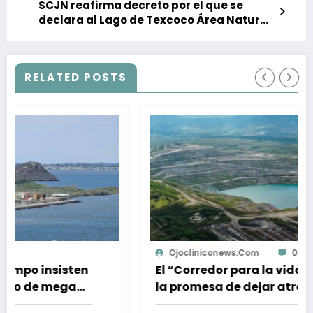
SCJN reafirma decreto por el que se
declara al Lago de Texcoco Área Natural
Protegida
RELATED POSTS
Ojocliniconews.com
0
El “Corredor para la vida”: 4 años de
la promesa de dejar atrás el carbón
en el Cesar, Colombia