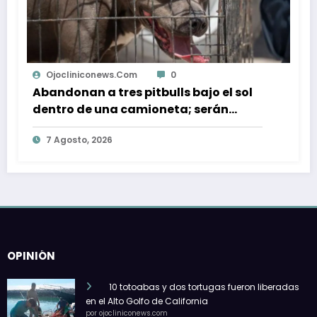
0
Ojocliniconews.com
0
bulls bajo el sol
“Eso ya no es un basurer
oneta; serán
cementerio”: madres b
exigen clausurar el rell
7 Agosto, 2026
de GEN
OPINIÓN
10 totoabas y dos tortugas fueron liberadas
en el Alto Golfo de California
por ojocliniconews.com