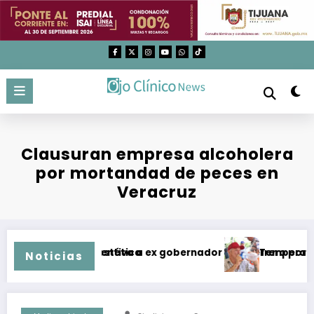
Saltar
al
contenido
Clausuran empresa alcoholera
por mortandad de peces en
Veracruz
en medicina estética
 prisión preventiva a ex gobernador de Guerrero por caso A
Temperaturas supe
Noticias