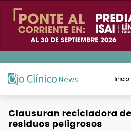
Saltar
al
contenido
Inicio
Clausuran recicladora de
residuos peligrosos