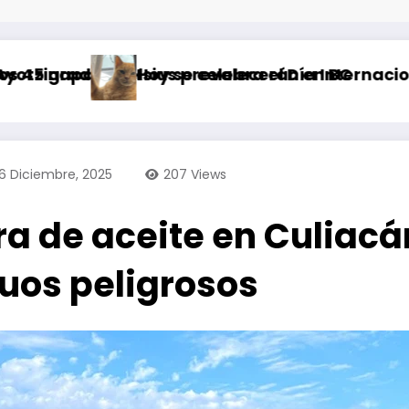
 prevalecerán en BC
e celebra el Día Internacional del Gato
Emiten 
16 Diciembre, 2025
207
Views
ra de aceite en Culiac
uos peligrosos