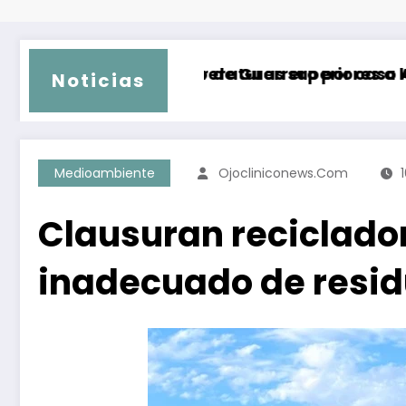
ador de Guerrero por caso Ayotzinapa
mperaturas superiores a los 45 grados Celsius
Hoy s
Noticias
Medioambiente
Ojocliniconews.com
Clausuran reciclado
inadecuado de resid