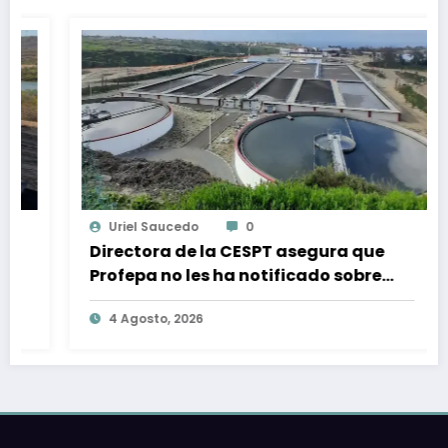
Uriel Saucedo
0
Directora de la CESPT asegura que
Profepa no les ha notificado sobre
alguna sanción por descargas de
4 Agosto, 2026
aguas residuales