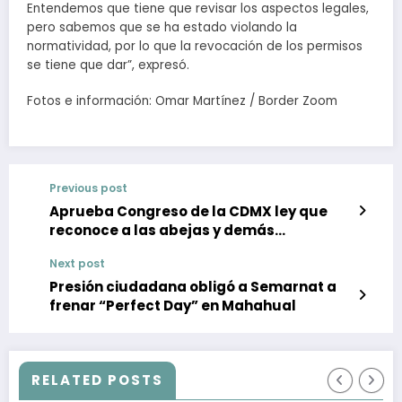
Entendemos que tiene que revisar los aspectos legales,
pero sabemos que se ha estado violando la
normatividad, por lo que la revocación de los permisos
se tiene que dar”, expresó.
Fotos e información: Omar Martínez / Border Zoom
Previous post
Aprueba Congreso de la CDMX ley que
reconoce a las abejas y demás
polinizadores como especies de
Next post
protección prioritaria
Presión ciudadana obligó a Semarnat a
frenar “Perfect Day” en Mahahual
RELATED POSTS