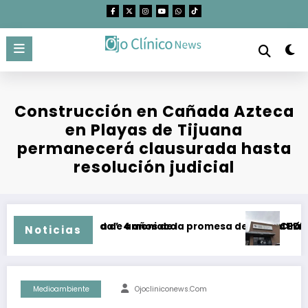
Saltar
al
contenido
Construcción en Cañada Azteca
en Playas de Tijuana
permanecerá clausurada hasta
resolución judicial
de mega planta de amoniaco
dor para la vida”: 4 años de la promesa de dejar atrás el car
CEDHBC emiti
Noticias
Medioambiente
Ojocliniconews.com