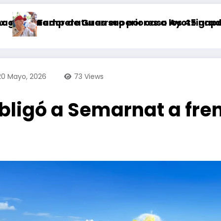
Guerrero por caso Ayotzinapa
ras superiores a los 45 grados Celsius preval
Hoy se celeb
20 Mayo, 2026
73
Views
ligó a Semarnat a fren