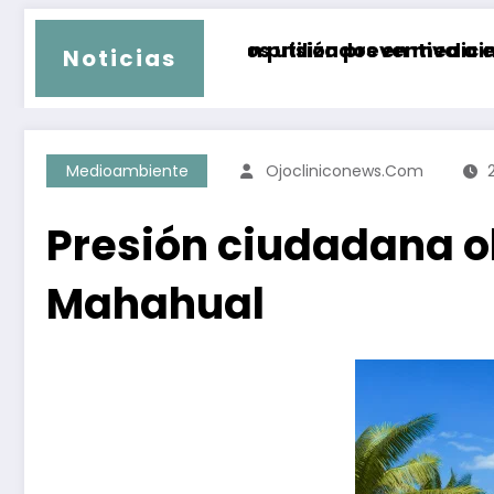
amentos utilizados en medicina estética
 y dan prisión preventiva a ex gobernador de 
Temperatu
Noticias
Medioambiente
Ojocliniconews.com
Presión ciudadana ob
Mahahual