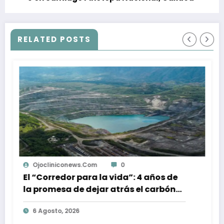
RELATED POSTS
s.com
0
Ojocliniconews.com
ara la vida”: 4 años de
Entre dos hurac
 dejar atrás el carbón
Horizontes de Res
Colombia
reconstrucción c
6 Agosto, 2026
Acapulco