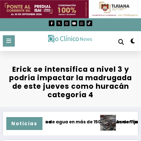
Saltar
al
contenido
Erick se intensifica a nivel 3 y
podría impactar la madrugada
de este jueves como huracán
categoría 4
tos en Tijuana
e suministro de agua en más de 150 colonias de Tijuana com
Aumentan a 77 las
Noticias