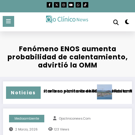
Saltar
al
contenido
Fenómeno ENOS aumenta
probabilidad de calentamiento,
advirtió la OMM
n clausurar el relleno sanitario de GEN
estigación sanitaria en planta de chiles jalapeños en NL por 
Habitantes de T
Noticias
Medioambiente
Ojocliniconews.com
2 Marzo, 2026
123
Views