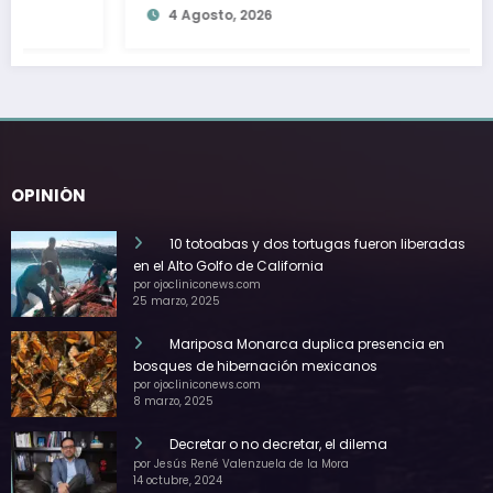
4 Agosto, 2026
turista
OPINIÓN
10 totoabas y dos tortugas fueron liberadas
en el Alto Golfo de California
por ojocliniconews.com
25 marzo, 2025
Mariposa Monarca duplica presencia en
bosques de hibernación mexicanos
por ojocliniconews.com
8 marzo, 2025
Decretar o no decretar, el dilema
por Jesús René Valenzuela de la Mora
14 octubre, 2024