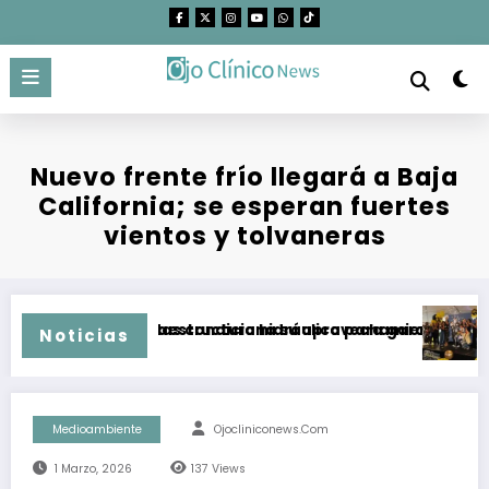
Saltar
al
contenido
Nuevo frente frío llegará a Baja
California; se esperan fuertes
vientos y tolvaneras
urales Protegidas condiciona su aprovechamiento
n ampliar infraestructura hidráulica para garantizar crecim
Supera 
Noticias
Medioambiente
Ojocliniconews.com
1 Marzo, 2026
137
Views