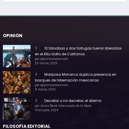
OPINIÓN
10 totoabas y dos tortugas fueron liberadas
en el Alto Golfo de California
por ojocliniconews.com
25 marzo, 2025
Mariposa Monarca duplica presencia en
bosques de hibernación mexicanos
por ojocliniconews.com
8 marzo, 2025
Decretar o no decretar, el dilema
por Jesús René Valenzuela de la Mora
14 octubre, 2024
FILOSOFÍA EDITORIAL