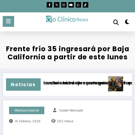
Saltar
al
contenido
Frente frío 35 ingresará por Baja
California a partir de este lunes
s Protegidas condiciona su aprovechamiento
liar infraestructura hidráulica para garantizar crecimiento 
Supera campa
Noticias
Medioambiente
Isabel Mercado
15 Febrero, 2026
202
Views