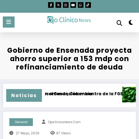
Saltar
al
contenido
Gobierno de Ensenada proyecta
ahorro superior a 153 mdp con
refinanciamiento de deuda
ás el carbón en el Cesar, Colombia
HBC emitió recomendación en contra de la FGE y la SSPCM en 
Brote 
Noticias
General
Ojocliniconews.com
27 Mayo, 2026
87
Views