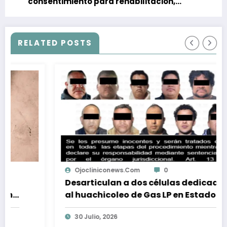
consentimiento para rehabilitación,
reconocen Secretaría de Salud y Fiscalía
de Baja California
RELATED POSTS
Ojocliniconews.com
0
Desarticulan a dos células dedicadas
al huachicoleo de Gas LP en Estado de
México
30 Julio, 2026