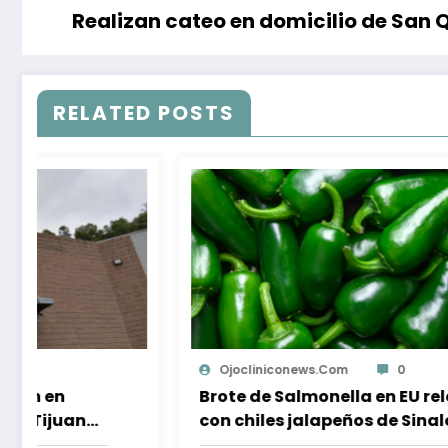
Realizan cateo en domicilio de San Q
RELATED POSTS
Ojocliniconews.com
0
lacionado
Supera campaña “Baja Californ
oa
Quimio”meta de apoyo para pa
oncológicos