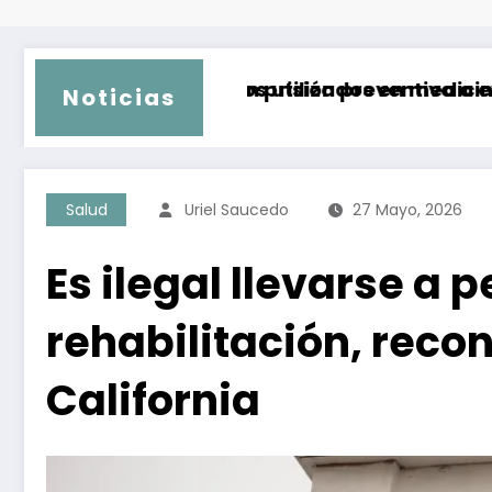
camentos utilizados en medicina estética
n y dan prisión preventiva a ex gobernador de
Temperatu
Noticias
Salud
Uriel Saucedo
27 Mayo, 2026
Es ilegal llevarse a
rehabilitación, reco
California