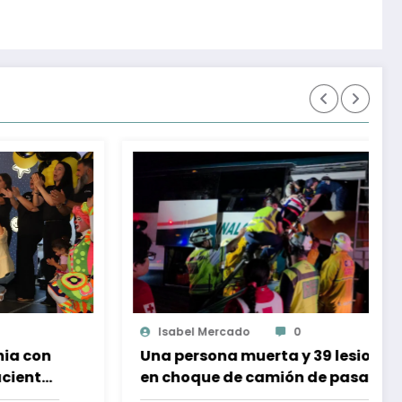
Ojocliniconews.com
0
as
Emiten recomendación a la FESC por
con
detenciones arbitrarias y malos trat
en Tijuana