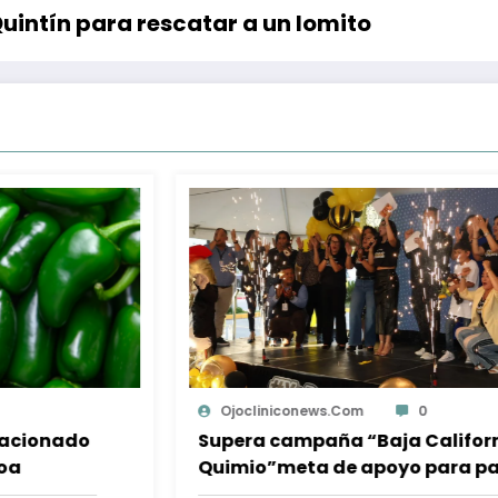
uintín para rescatar a un lomito
Isabel Mercado
0
ia con
Una persona muerta y 39 lesionad
cientes
en choque de camión de pasajero 
destino a Tijuana