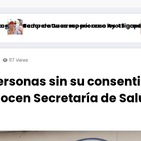
 Guerrero por caso Ayotzinapa
ras superiores a los 45 grados Celsius preval
Hoy se celeb
117
Views
 personas sin su consen
nocen Secretaría de Sal