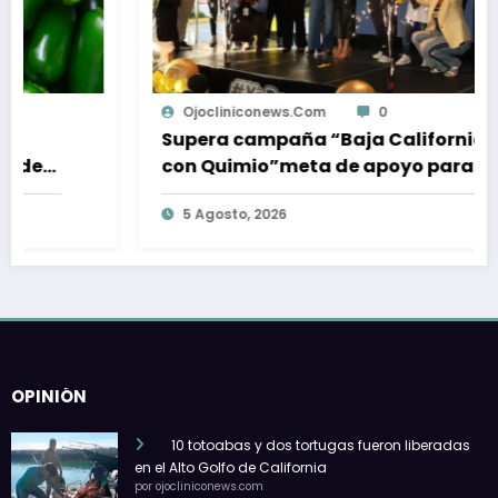
Ojocliniconews.com
0
Supera campaña “Baja California
con Quimio”meta de apoyo para
pacientes oncológicos
5 Agosto, 2026
OPINIÓN
10 totoabas y dos tortugas fueron liberadas
en el Alto Golfo de California
por ojocliniconews.com