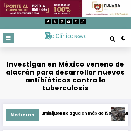
Saltar
al
contenido
Investigan en México veneno de
alacrán para desarrollar nuevos
antibióticos contra la
tuberculosis
alos tratos en Tijuana
ración de suministro de agua en más de 150 colonias de Tij
Aumentan 
Noticias