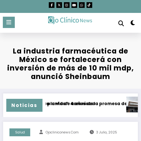
Saltar
al
contenido
La industria farmacéutica de
México se fortalecerá con
inversión de más de 10 mil mdp,
anunció Sheinbaum
o plazo de mega planta de amoniaco
l “Corredor para la vida”: 4 años de la promesa de dejar atrá
CEDH
Noticias
Salud
Ojocliniconews.com
3 Julio, 2025