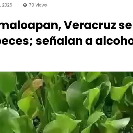
o, 2026
79
Views
aloapan, Veracruz señ
peces; señalan a alcoh