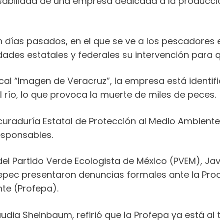
abilidad de una empresa dedicada a la producció
n días pasados, en el que se ve a los pescadores
oridades estatales y federales su intervención pa
cal “Imagen de Veracruz”, la empresa está identif
l río, lo que provoca la muerte de miles de peces.
uraduría Estatal de Protección al Medio Ambiente 
esponsables.
del Partido Verde Ecologista de México (PVEM), Ja
ec presentaron denuncias formales ante la Procu
te (Profepa).
udia Sheinbaum, refirió que la Profepa ya está al 