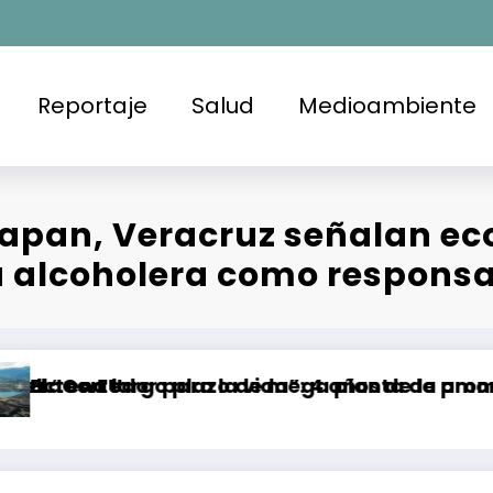
Reportaje
Salud
Medioambiente
pan, Veracruz señalan eco
a alcoholera como respons
largo plazo de mega planta de amoniaco
dor para la vida”: 4 años de la promesa de deja
CEDHBC emit