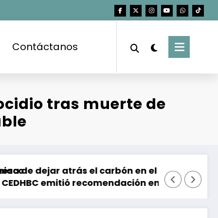
Contáctanos
cidio tras muerte de
able
r atrás el carbón en el Cesar, Colombia
Brote de Salmo
ió recomendación en contra de la FGE y la SSPC