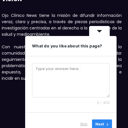
Ojo Clínico News tiene la misión de difundir información
veraz, clara y precisa, a través de piezas periodísticas de
investigación centradas en el derecho a la protección de la
salud y medioambiente.
What do you like about this page?
Con nuestras publicaciones buscamos motivar a la
comunidad a denunciar, con el compromiso de dar
seguimiento con investigaciones periodísticas a la
problemática de salud y medioambiente que sea
expuesta, como una forma de visibilizarla e
incidir en su solución.
0 / 400
Skip
Next