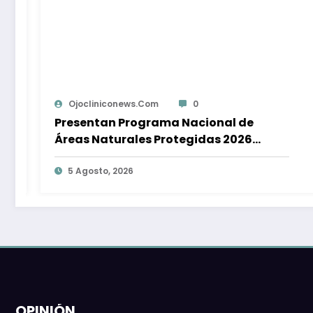
Ojocliniconews.com
0
al de
El día después del carbón: ¿est
 2026
preparada La Guajira para vivir
Cerrejón?
5 Agosto, 2026
OPINIÓN