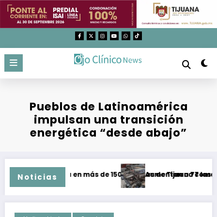
Saltar
al
contenido
Pueblos de Latinoamérica
impulsan una transición
energética “desde abajo”
 agua en más de 150 colonias de Tijuana comenzará a partir
Aumentan a 77 las viviendas con 
Noticias