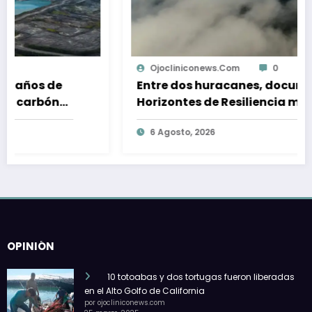
Ojocliniconews.com
0
Entre dos huracanes, documental
Horizontes de Resiliencia muestra la
reconstrucción comunitaria de
6 Agosto, 2026
Acapulco
OPINIÓN
10 totoabas y dos tortugas fueron liberadas
en el Alto Golfo de California
por ojocliniconews.com