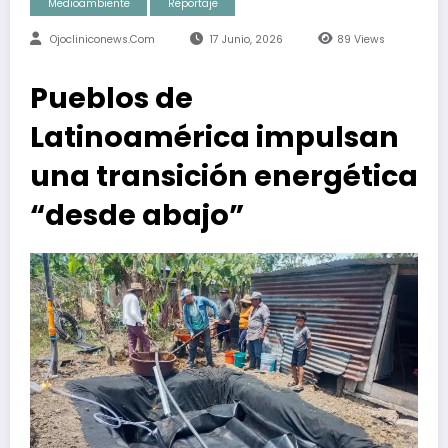
Medioambiente
Reportaje
Ojocliniconews.com
17 Junio, 2026
89
Views
Pueblos de
Latinoamérica impulsan
una transición energética
“desde abajo”