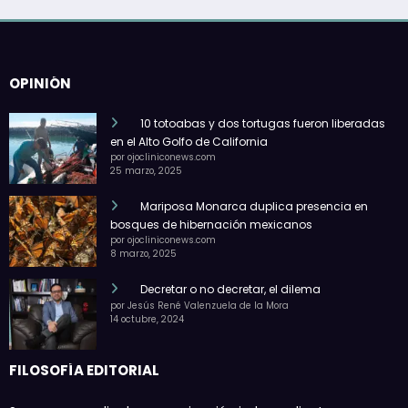
OPINIÓN
10 totoabas y dos tortugas fueron liberadas
en el Alto Golfo de California
por ojocliniconews.com
25 marzo, 2025
Mariposa Monarca duplica presencia en
bosques de hibernación mexicanos
por ojocliniconews.com
8 marzo, 2025
Decretar o no decretar, el dilema
por Jesús René Valenzuela de la Mora
14 octubre, 2024
FILOSOFÍA EDITORIAL