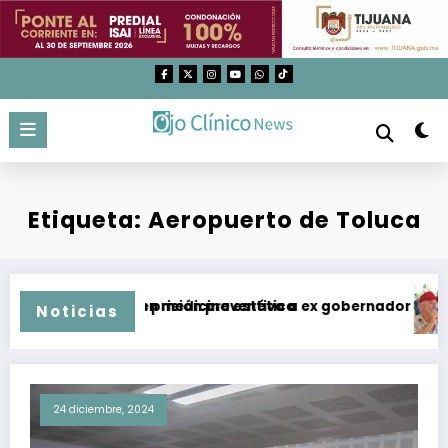
Saltar
al
contenido
Etiqueta: Aeropuerto de Toluca
 utilizados en medicina estética
putan y dan prisión preventiva a ex gobernador de Guerrero
Tempe
Noticias
24 diciembre, 2024