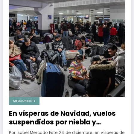
MEDIOAMBIENTE
En vísperas de Navidad, vuelos
suspendidos por niebla y
revisión extraordinaria a
Por Isabel Mercado Este 24 de diciembre, en vísperas de