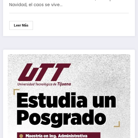
pasajeros por transporte de
Navidad, el caos se vive…
pirotecnia
Leer Más